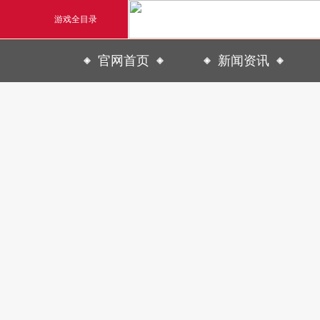
游戏全目录
官网首页
新闻资讯
玄幻游戏
新闻
玄天之剑
活动
剑啸九州
公告
猛将OL
【
《勇士ol》预约开启
【西游】神兽版新版
横版格斗动作网游
首款骑战回合制端游