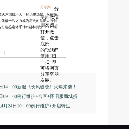
分享到：
分
欲灭六国统一天下的历史场景，玩家扮
享到微信
,凭借一己之力成为历史的见证人与创
朋友圈
×
打造鉴定体系”和“副本挑战”“PVP”构
打开微
信，点击
底部
的"发现"
使用“扫
一扫”即
可将网页
分享至朋
友圈。
9日14：00新服《长风破晓》火爆来袭！
0日09：00例行维护+合区+怀旧服商城折
4月24日10：00例行维护+开启转生