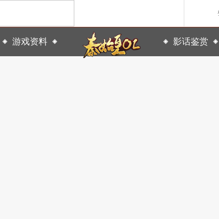
游戏资料
影话鉴赏
回合制游戏
国战游戏
特色游戏
新手入门
游戏视频
醉红楼
秦始皇
勇士无双
游戏背景
游戏截图
醉八仙
斗神
特色系统
游戏原画
热门攻略
西游】神兽版
本
《秦始皇ol》国庆大服
【醉八仙】新派回合制
【北
国战的号角已经打响
八仙过海故事背景
注册账号
客服中心