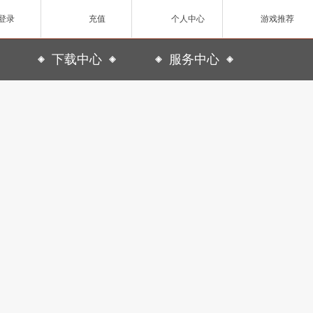
登录
充值
个人中心
游戏推荐
下载中心
服务中心
网页游戏
游戏下载
官方微博
ZAZA超级英雄
游戏QQ群
客服中心
17173专区
欧战纪】北欧神话为世界观
小体量好上手