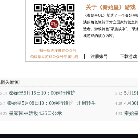
关于《秦始皇》游戏
《秦始皇OL》塑造了一个秦始皇
演的角色辗转于对立国家阵营之间
造者。游戏特色“家族战争”、“装备
成游戏的核心内容。
扫一扫关注微信公众号
注册账号
下载游戏
领取糖豆游戏公众号专属礼包
相关新闻
秦始皇5月15日10：00例行维护
5月1
5-14
5-12
秦始皇5月08日10：00例行维护+开启转生
4月3
5-7
4-29
扣
皇家园林活动4.25日公示
秦始皇
4-25
4-23