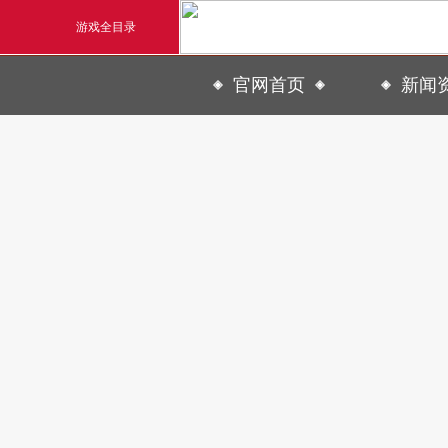
游戏全目录
官网首页
新闻
玄幻游戏
新
玄天之剑
活
剑啸九州
公
猛将OL
《勇士ol》预约开启
【
横版格斗动作网游
首