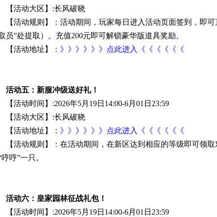
【活动大区】:长风破晓
【活动规则】：活动期间，玩家每日进入活动页面签到，即可
取员”处提取）。充值200元即可解锁豪华版道具奖励。
【活动地址】：
》》》》》》点此进入《《《《《《
活动五：新服冲级送好礼！
【活动时间】:2026年5月19日14:00-6月01日23:59
【活动大区】:长风破晓
【活动地址】：
》》》》》》点此进入《《《《《《
【活动规则】：在活动期间，在新区达到相应的等级即可领取对
“哼哼”一只。
活动六：皇家园林征战礼包！
【活动时间】:2026年5月19日14:00-6月01日23:59