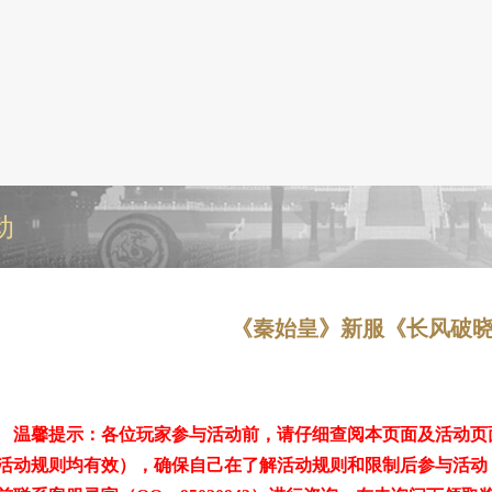
动
《秦始皇》新服《长风破
温馨提示：各位玩家参与活动前，请仔细查阅本页面及活动页
活动规则均有效），确保自己在了解活动规则和限制后参与活动