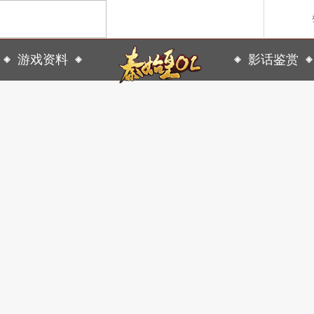
游戏资料
影话鉴赏
回合制游戏
国战游戏
特色游戏
新手入门
游戏视频
醉红楼
秦始皇
勇士无双
游戏背景
游戏截图
醉八仙
斗神
特色系统
游戏原画
热门攻略
西游】神兽版
本
《秦始皇ol》国庆大服
【醉八仙】新派回合制
【北
国战的号角已经打响
八仙过海故事背景
注册账号
客服中心