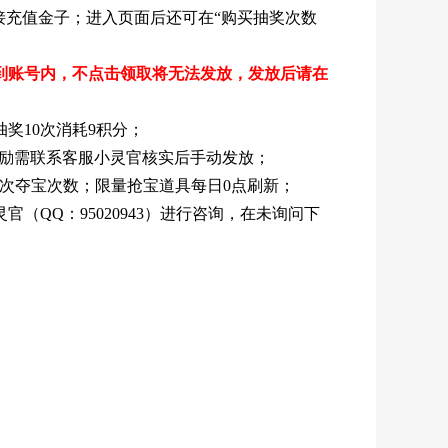
直接充值金子；进入页面后还可在“购买抽奖次数
到账号内，不点击领取将无法发放，发放后请在
奖10次消耗9积分；
档位奖励需联系客服小灵官核实后手动发放；
一次夺宝次数；限量抢宝道具每日0点刷新；
（QQ：95020943）进行咨询，在未询问下